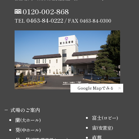
0120-002-868
0463-84-0222
TEL
/ FAX 0463-84-0300
Google Mapでみる
式場のご案内
富士
(ロビー)
蘭
(大ホール)
宙
(安置室)
葵
(中ホール)
直葬